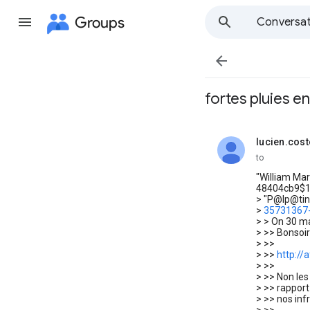
Groups
Conversat

fortes pluies en 
lucien.cost
unread,
to
"William Mar
48404cb9$1$
> "P@lp@tin
>
35731367-
> > On 30 ma
> >> Bonsoir 
> >>
> >>
http:/
> >>
> >> Non les
> >> rappor
> >> nos inf