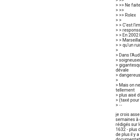
> >>
> >> Ne fait
> >>
> >> Rolex
> >
> > C'est l'
> > responsa
> > En 2002 
> > Marseilla
> > qu'un ruiss
>
> Dans l'Aud
> soigneusem
> gigantesqu
dévale
> dangereu
>
> Mais on ne
tellement
> plus aisé 
> (taxé pour
> --
je crois asse
semaines à e
rédigés sur 
1632 - plus 
de plus il y 
documentatio