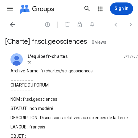
Groups
Sign in




[Charte] fr.sci.geosciences
0 views
L'equipe fr-chartes
3/17/07
unread,
to
Archive-Name: fr/chartes/sci.geosciences
---------------
CHARTE DU FORUM
---------------
NOM : fr.sci.geosciences
STATUT : non modéré
DESCRIPTION : Discussions relatives aux sciences de la Terre.
LANGUE : français
OBJET :