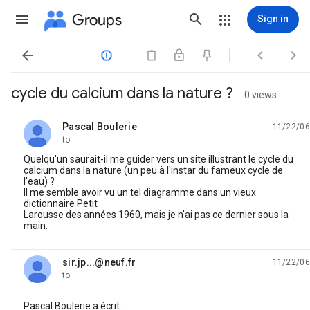
Groups
Sign in




cycle du calcium dans la nature ?
0 views
Pascal Boulerie
11/22/06
unread,
to
Quelqu'un saurait-il me guider vers un site illustrant le cycle du
calcium dans la nature (un peu à l'instar du fameux cycle de
l'eau) ?
Il me semble avoir vu un tel diagramme dans un vieux
dictionnaire Petit
Larousse des années 1960, mais je n'ai pas ce dernier sous la
main.
sir.jp...@neuf.fr
11/22/06
unread,
to
Pascal Boulerie a écrit :