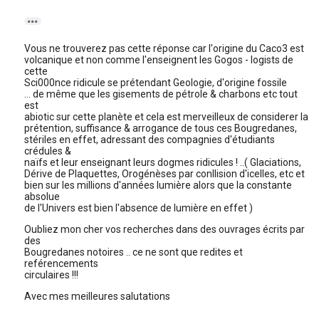

Vous ne trouverez pas cette réponse car l'origine du Caco3 est
volcanique et non comme l'enseignent les Gogos - logists de
cette
Sci000nce ridicule se prétendant Geologie, d'origine fossile
... de même que les gisements de pétrole & charbons etc tout
est
abiotic sur cette planète et cela est merveilleux de considerer la
prétention, suffisance & arrogance de tous ces Bougredanes,
stériles en effet, adressant des compagnies d'étudiants
crédules &
naïfs et leur enseignant leurs dogmes ridicules ! ..( Glaciations,
Dérive de Plaquettes, Orogénèses par conllision d'icelles, etc et
bien sur les millions d'années lumière alors que la constante
absolue
de l'Univers est bien l'absence de lumière en effet )
Oubliez mon cher vos recherches dans des ouvrages écrits par
des
Bougredanes notoires .. ce ne sont que redites et
reférencements
circulaires !!!
Avec mes meilleures salutations