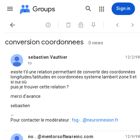
Groups
Sign in




conversion coordonnees
0 views
sebastien Vauthier
12/2/98
unread,
to
existe t'il une relation permettant de convertir des coordonnées
longitudes/latitudes en coordonnées systeme lambert zone II et
si oui où
puis je trouver cette relation ?
merci d'avance
sebastien
--
Pour contacter le modérateur :
fsg-...@neuronnexion.fr
no...@mentorsoftwareinc.com
12/9/98
unread,