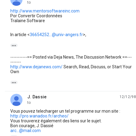
to
http://www.mentorsoftwareinc.com
Por Convertir Coordonnées
Tralaine Software
In article <
36654252...@univ-angers.fr
>,

-----------== Posted via Deja News, The Discussion Network ==---
-------
http://www.dejanews.com/
Search, Read, Discuss, or Start Your
Own

J. Dassie
12/12/98
unread,
to
Vous pouvez telecharger un tel programme sur mon site :
http://pro.wanadoo.fr/archeo/
Vous trouverez également des liens sur le sujet.
Bon courage, J. Dassié
arc...@mail.com