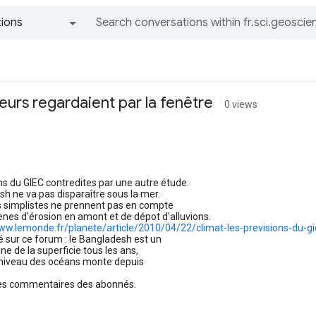
ions
All groups and messages
teurs regardaient par la fenêtre
0 views
ns du GIEC contredites par une autre étude.
h ne va pas disparaître sous la mer.
 simplistes ne prennent pas en compte
es d'érosion en amont et de dépot d'alluvions.
www.lemonde.fr/planete/article/2010/04/22/climat-les-previsions-du-
é sur ce forum : le Bangladesh est un
ne de la superficie tous les ans,
e niveau des océans monte depuis
es commentaires des abonnés.