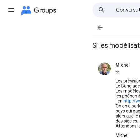
Groups
Conversat

Si les modélisa
Michel
unread,
to
Les prévisio
Le Banglades
Les modèles
les phénomèn
lien
http://
On en a parl
pays qui gag
alors que l
des siècles.
Attendons l
Michel