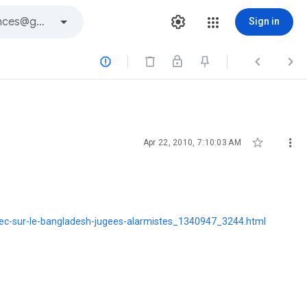
Sign in





Apr 22, 2010, 7:10:03 AM
giec-sur-le-bangladesh-jugees-alarmistes_1340947_3244.html