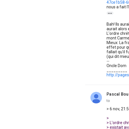
47ce1b58-68
nous a fait l

Bah! Ils aura
aurait alors 
L'ordre chré
mont Carmel,
Mieux: La fr
effet pour qu
fallait qu'il 
(qui dit mieu
--
Oncle Dom
_________
http://page
Pascal Bou
unread,
to
> 6 nov, 21:
>
> L'ordre ch
> existait av