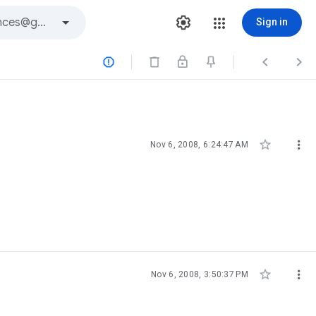
Sign in





Nov 6, 2008, 6:24:47 AM


Nov 6, 2008, 3:50:37 PM