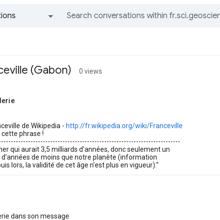
ions
All groups and messages
ceville (Gabon)
0 views
lerie
nceville de Wikipedia -
http://fr.wikipedia.org/wiki/Franceville
 cette phrase !
--------------------------------------------------------------------------
her qui aurait 3,5 milliards d'années, donc seulement un
rd d'années de moins que notre planète (information
is lors, la validité de cet âge n'est plus en vigueur)."
erie dans son message