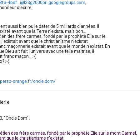
fa-4bdf...@l33g2000pri.googlegroups.com
,
'honneur d'écrire:
ient aussi bien pu le dater de 5 milliards d'années. Il
existé avant que la Terre n'exista, mais bon...
tien des frère carmes, fondé par le prophète Elie sur le
 existait avant que le christianisme n'existat
anc maçonnerie existait avant que le monde n'existat. En
e Dieu ait fait l'univers avec une telle maitrise, il
fut franc maçon... ;-)
x? ;-)
sperso-orange.fr/oncle.dom/
lerie
50, "Oncle Dom" :
rétien des frère carmes, fondé par le prophète Elie sur le mont Carmel,
ant que le christianisme n'existat