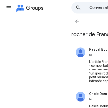
Groups
Conversat

rocher de Fran
Pascal Bou
unread,
to
L'article Fra
- comportait
---------------
"un gros roc
petit millia
infirmée depu
Oncle Dom
unread,
to
Pascal Boul