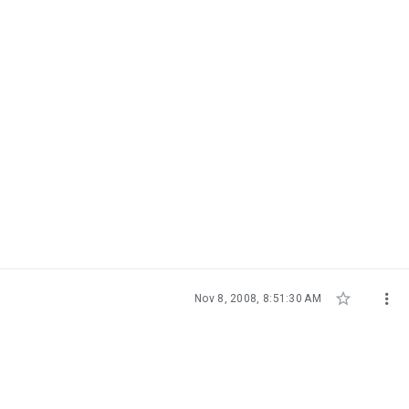


Nov 8, 2008, 8:51:30 AM