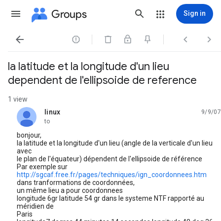
Groups
Sign in




la latitude et la longitude d'un lieu
dependent de l'ellipsoide de reference
1 view
linux
9/9/07
unread,
to
bonjour,
la latitude et la longitude d'un lieu (angle de la verticale d'un lieu
avec
le plan de l'équateur) dépendent de l'ellipsoide de référence
Par exemple sur
http://sgcaf.free.fr/pages/techniques/ign_coordonnees.htm
dans tranformations de coordonnées,
un même lieu a pour coordonnees
longitude 6gr latitude 54 gr dans le systeme NTF rapporté au
méridien de
Paris