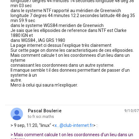
longitude7 degres 44 minutes 14 secondes longitude 48 deg 36
min 03 sec
dans le systeme NTF rapporté au méridien de Greenwich
longitude 7 degres 44 minutes 12.2 secondes latitude 48 deg 35
min 59.9 sec
dans le systeme WGS84 meridien de Greenwich
Je sais que les ellipsoides de reference dans NTF est Clarke
1880 IGN et
dans WGS84 , IAG GRS 1980
La page internet ci dessus l'explique très clairement
Sur cette page on donne les caracteristiques de ces ellipsoides.
Mais comment calcule t on les coordonnees d'un lieu dans un
syteme
connaissant les coordonnees dans un autre systeme.
Il manque semble t il des donnees permettant de passer d'un
systeme à un
autre.
Merci à celui qui saura m'expliquer.
Pascal Boulerie
9/10/07
unread,
to fr.sci.maths
> 9 sep, 11:20, "linux" <
x...@club-internet.fr
> :
> Mais comment calcule t on les coordonnees d'un lieu dans un