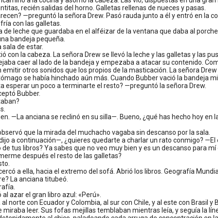
caminó a la cocina y asomó la cabeza. Las vio, dispuestas en una gran 
entitas, recién salidas del horno. Galletas rellenas de nueces y pasas.
ecen? —preguntó la señora Drew. Pasó rauda junto a él y entró en la c
ría con las galletas.
a de leche que guardaba en el alféizar de la ventana que daba al porche 
 una bandeja pequeña.
sala de estar.
ió con la cabeza. La señora Drew se llevó la leche y las galletas y las p
ejaba caer al lado de la bandeja y empezaba a atacar su contenido. Co
in emitir otros sonidos que los propios de la masticación. La señora D
ómago se había hinchado aún más. Cuando Bubber vació la bandeja miró 
a esperar un poco a terminarte el resto? —preguntó la señora Drew.
eptó Bubber.
taban?
s.
en. —La anciana se reclinó en su silla—. Bueno, ¿qué has hecho hoy en 
 observó que la mirada del muchacho vagaba sin descanso por la sala.
jo a continuación—, ¿quieres quedarte a charlar un rato conmigo? —El 
 de tus libros? Ya sabes que no veo muy bien y es un descanso para mí
erme después el resto de las galletas?
to.
rcó a ella, hacia el extremo del sofá. Abrió los libros. Geografía Mundial
e? La anciana titubeó.
afía.
al azar el gran libro azul: «Perú».
al norte con Ecuador y Colombia, al sur con Chile, y al este con Brasil y 
e miraba leer. Sus fofas mejillas temblaban mientras leía, y seguía la l