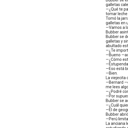
Bubber se en
galletas cal
—¿Qué te par
tomar leche f
Tomó la jarr
galletas en
—Vamos a la 
Bubber asint
Bubber se d
galletas y s
abultado est
—¿Te import
—Bueno —ac
—¿Cómo es
—Estupenda
—Eso está bi
—Bien.
La viejecita
—Bernard —di
me lees algo
—¿Podré com
—Por supues
Bubber se ace
—¿Cuál quier
—El de geogr
Bubber abrió 
—Perú limita 
La anciana l