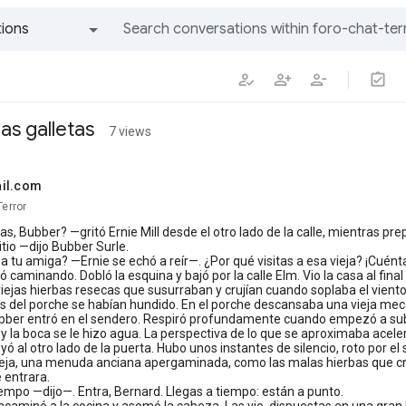
ions
All groups and messages
las galletas
7 views
il.com
Terror
, Bubber? —gritó Ernie Mill desde el otro lado de la calle, mientras prep
tio —dijo Bubber Surle.
a tu amiga? —Ernie se echó a reír—. ¿Por qué visitas a esa vieja? ¡Cuént
 caminando. Dobló la esquina y bajó por la calle Elm. Vio la casa al final d
viejas hierbas resecas que susurraban y crujían cuando soplaba el vient
s del porche se habían hundido. En el porche descansaba una vieja mece
ubber entró en el sendero. Respiró profundamente cuando empezó a subi
 y la boca se le hizo agua. La perspectiva de lo que se aproximaba acele
yó al otro lado de la puerta. Hubo unos instantes de silencio, roto por e
ieja, una menuda anciana apergaminada, como las malas hierbas que crecí
 entrara.
empo —dijo—. Entra, Bernard. Llegas a tiempo: están a punto.