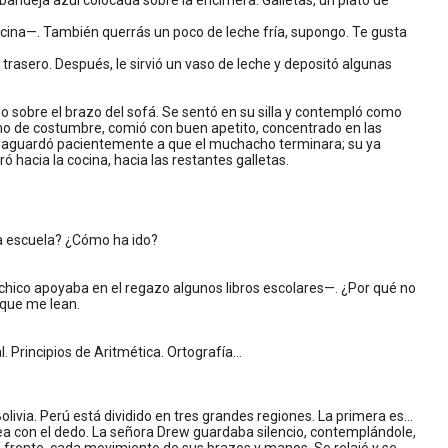
bandeja azul colocada sobre la encimera. Galletas, un plato de
ocina—. También querrás un poco de leche fría, supongo. Te gusta
trasero. Después, le sirvió un vaso de leche y depositó algunas
uso sobre el brazo del sofá. Se sentó en su silla y contempló como
mo de costumbre, comió con buen apetito, concentrado en las
rew aguardó pacientemente a que el muchacho terminara; su ya
hacia la cocina, hacia las restantes galletas.
la escuela? ¿Cómo ha ido?
chico apoyaba en el regazo algunos libros escolares—. ¿Por qué no
 que me lean.
. Principios de Aritmética. Ortografía...
Bolivia. Perú está dividido en tres grandes regiones. La primera es...
ínea con el dedo. La señora Drew guardaba silencio, contemplándole,