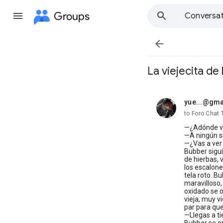
Groups
Conversat

La viejecita de 
yue...@gma
unread,
to Foro Chat 
—¿Adónde vas
—A ningún si
—¿Vas a ver 
Bubber siguió
de hierbas, 
los escalone
tela roto. B
maravilloso,
oxidado se o
vieja, muy v
par para que
—Llegas a ti