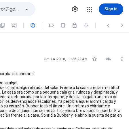
Sign in







Oct 14, 2018, 11:35:22 AM
araba su itinerario.
anos algo!
e la calle, algo retirada del solar. Frente a la casa crecían multitud
o. La casa era como una pequeña caja gris, ruinosa y despintada, y
dora deteriorada por la intemperie, y de ella colgaba un trozo de
r los desvencijados escalones. Ya percibía aquel aroma cálido y
ró su corazón. Bubber tocó el timbre. Un timbrazo chirriante y
l sonido de alguien que se movía. La señora Drew abrió la puerta. Era
an frente a la casa. Sonrió a Bubber y le abrió la puerta de par en