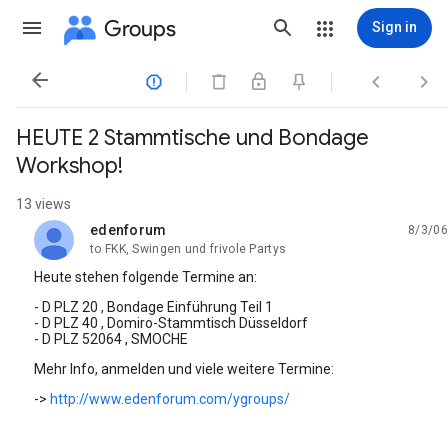
Groups
Sign in




HEUTE 2 Stammtische und Bondage
Workshop!
13 views
edenforum
8/3/06
unread,
to FKK, Swingen und frivole Partys
Heute stehen folgende Termine an:
- D PLZ 20 , Bondage Einführung Teil 1
- D PLZ 40 , Domiro-Stammtisch Düsseldorf
- D PLZ 52064 , SMOCHE
Mehr Info, anmelden und viele weitere Termine:
->
http://www.edenforum.com/ygroups/