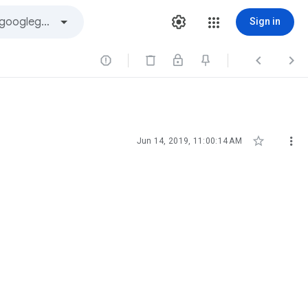
Sign in





Jun 14, 2019, 11:00:14 AM