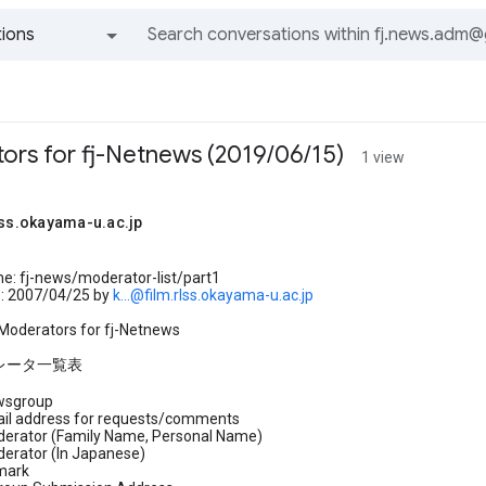
ions
All groups and messages
tors for fj-Netnews (2019/06/15)
1 view
lss.okayama-u.ac.jp
e: fj-news/moderator-list/part1
: 2007/04/25 by
k...@film.rlss.okayama-u.ac.jp
 Moderators for fj-Netnews
デレータ一覧表
wsgroup
il address for requests/comments
erator (Family Name, Personal Name)
rator (In Japanese)
mark