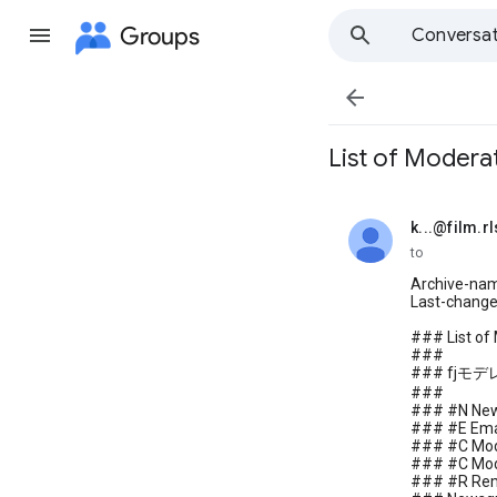
Groups
Conversat

List of Modera
k...@film.r
unread,
to
Archive-nam
Last-change
### List of
###
### fjモ
###
### #N Ne
### #E Ema
### #C Mod
### #C Mode
### #R Re