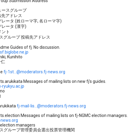
oup Submission Address
ニュースグループ
連絡先アドレス
モデレータ (姓ローマ字, 名ローマ字)
モデレータ (漢字)
コメント
ースグループ 投稿先アドレス
adme Guides of fj. No discussion.
f.biglobe.ne.jp
ki, Kunihito
一仁
me
fj-1st...@moderators.fj-news.org
ists.arukikata Messages of mailing lists on new fj's guides.
u-ryukyu.ac.jp
ono
治
.arukikata
fj-mail-lis...@moderators.fj-news.org
ists.election Messages of mailing lists on fj-NGMC election managers.
j-news.org
election managers
ニュースグループ管理委員会選出投票管理機関