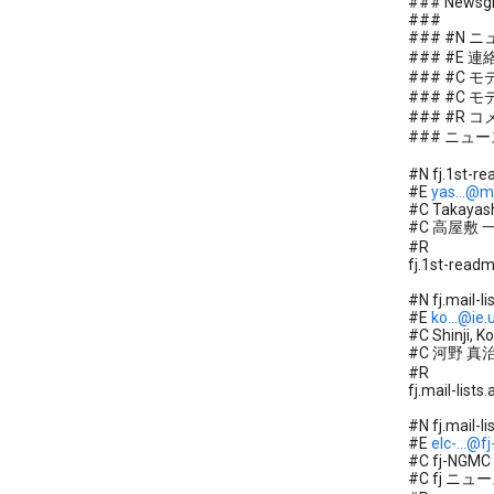
### Newsgr
###
### #N 
### #E 
### #C 
### #C 
### #R 
### ニュ
#N fj.1st-re
#E
yas...@ms
#C Takayashi
#C 高屋敷 
#R
fj.1st-read
#N fj.mail-l
#E
ko...@ie.
#C Shinji, K
#C 河野 真
#R
fj.mail-lists
#N fj.mail-l
#E
elc-...@f
#C fj-NGMC 
#C fj 