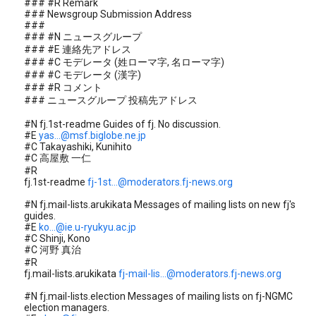
### #R Remark
### Newsgroup Submission Address
###
### #N ニュースグループ
### #E 連絡先アドレス
### #C モデレータ (姓ローマ字, 名ローマ字)
### #C モデレータ (漢字)
### #R コメント
### ニュースグループ 投稿先アドレス
#N fj.1st-readme Guides of fj. No discussion.
#E
yas...@msf.biglobe.ne.jp
#C Takayashiki, Kunihito
#C 高屋敷 一仁
#R
fj.1st-readme
fj-1st...@moderators.fj-news.org
#N fj.mail-lists.arukikata Messages of mailing lists on new fj's
guides.
#E
ko...@ie.u-ryukyu.ac.jp
#C Shinji, Kono
#C 河野 真治
#R
fj.mail-lists.arukikata
fj-mail-lis...@moderators.fj-news.org
#N fj.mail-lists.election Messages of mailing lists on fj-NGMC
election managers.