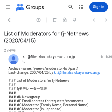
Groups
Sign in




List of Moderators for fj-Netnews
(2020/04/15)
2 views
k...@film.rlss.okayama-u.ac.jp
4/14/20
unread,
to
Archive-name: fj-news/moderator-list/part1
Last-change: 2007/04/25 by
k...@film.rlss.okayama-u.ac.jp
### List of Moderators for fj-Netnews
###
### fjモデレータ一覧表
###
### #N Newsgroup
### #E Email address for requests/comments
### #C Moderator (Family Name, Personal Name)
### #C Moderator (In Japanese)