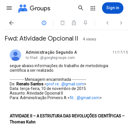
Groups
Sign in




Fwd: Atividade Opcional II
4 views
Administração Segundo A
11/17/15
unread,
to fitad...@googlegroups.com
segue abaixo informações do trabalho de metodologia
científica a ser realizado.
---------- Mensagem encaminhada ----------
De:
Renato Santos
<
prof.re...@gmail.com
>
Data: terça-feira, 10 de novembro de 2015
Assunto: Atividade Opcional II
Para: Administração Primeiro A <
fit....@gmail.com
>
ATIVIDADE II – A ESTRUTURA DAS REVOLUÇÕES CIENTÍFICAS –
Thomas Kuhn