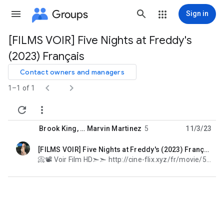
Groups
Sign in
[FILMS VOIR] Five Nights at Freddy's
Group
(2023) Français
path
Contact owners and managers


1–1 of 1


Brook King
, …
Marvin Martinez
5
11/3/23
[FILMS VOIR] Five Nights at Freddy's (2023) Français Gratuit et VF Complet
unread,
📀📽 Voir Film HD➣➣ http://cine-flix.xyz/fr/movie/507089/five-nights-at-freddys 📀📽 Voir Film HD➣➣ http: