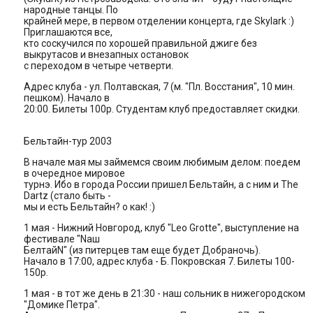
народные танцы. По
крайней мере, в первом отделении концерта, где Skylark :)
Приглашаются все,
кто соскучился по хорошей правильной джиге без
выкрутасов и внезапных остановок
с переходом в четыре четверти.
Адрес клуба - ул. Полтавская, 7 (м. "Пл. Восстания", 10 мин.
пешком). Hачало в
20:00. Билеты 100р. Студентам клуб предоставляет скидки.
Бельтайн-тур 2003
В начале мая мы займемся своим любимым делом: поедем
в очередное мировое
турнэ. Ибо в города России пришел Бельтайн, а с ним и The
Dartz (стало быть -
мы и есть Бельтайн? о как! :)
1 мая - Hижний Hовгород, клуб "Leo Grotte", выступление на
фестивале "Nаш
БелтайN" (из питерцев там еще будет Добраночь).
Hачало в 17:00, адрес клуба - Б. Покровская 7. Билеты 100-
150р.
1 мая - в тот же день в 21:30 - наш сольник в нижегородском
"Домике Петра".