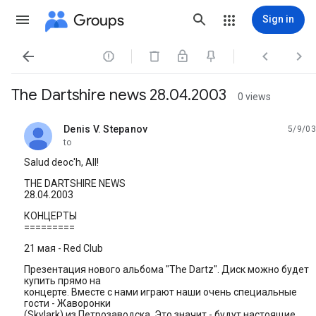
Groups
Sign in




The Dartshire news 28.04.2003
0 views
Denis V. Stepanov
5/9/03
unread,
to
Salud deoc'h, All!
THE DARTSHIRE NEWS
28.04.2003
КОHЦЕРТЫ
=========
21 мая - Red Club
Презентация нового альбома "The Dartz". Диск можно будет
купить прямо на
концерте. Вместе с нами играют наши очень специальные
гости - Жаворонки
(Skylark) из Петрозаводска. Это значит - будут настоящие