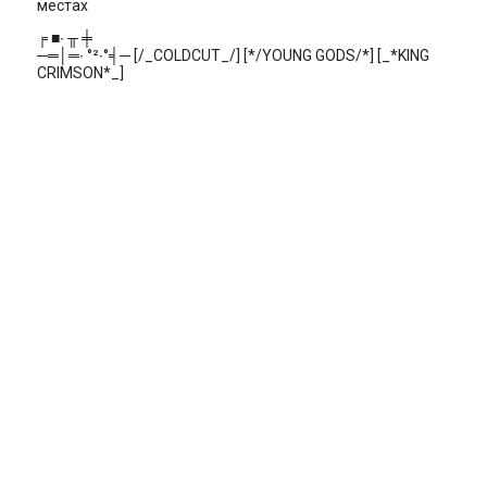
местах
╒ ■∙ ╥ ╪
─═│═∙ °²∙°╡─ [/_COLDCUT_/] [*/YOUNG GODS/*] [_*KING
CRIMSON*_]