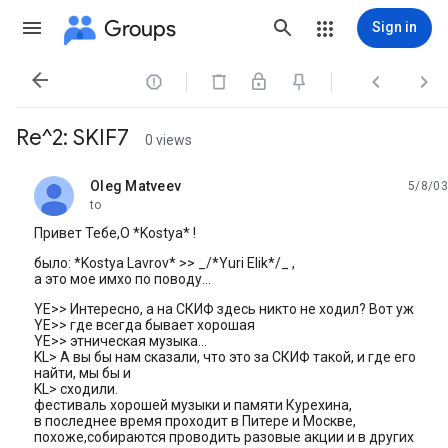
Groups
Sign in




Re^2: SKIF7
0 views
Oleg Matveev
5/8/03
unread,
to
Привет Тебе,О *Kostya* !
было: *Kostya Lavrov* >> _/*Yuri Elik*/_ ,
а это мое имхо по поводу...
YE>> Интересно, а на СКИФ здесь никто не ходил? Вот уж
YE>> где всегда бывает хорошая
YE>> этническая музыка...
KL> А вы бы нам сказали, что это за СКИФ такой, и где его
найти, мы бы и
KL> сходили.
фестиваль хорошей музыки и памяти Курехина,
в последнее время проходит в Питере и Москве,
похоже,собираются проводить разовые акции и в других