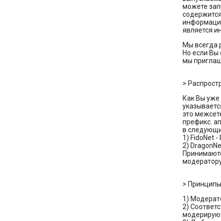
можете запр
содержится
информация
является и
Мы всегда 
Hо если Вы
мы пpиглаш
> Распрост
Как Вы уже
указываетс
это межсет
префикс. ап
в следующи
1) FidoNet 
2) DragonN
Принимаютс
модератору
> Пpинцип
1) Модеpат
2) Соответ
модерируют