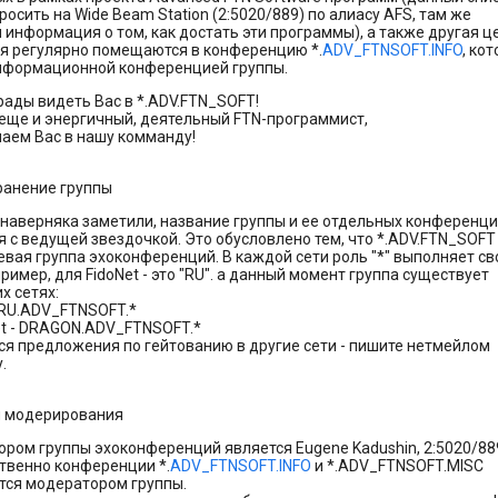
осить на Wide Beam Station (2:5020/889) по алиасу AFS, там же
 информация о том, как достать эти программы), а также другая ц
 регулярно помещаются в конференцию *.
ADV_FTNSOFT.INFO
, ко
нформационной конференцией группы.
рады видеть Вас в *.ADV.FTN_SOFT!
 еще и энеpгичный, деятельный FTN-пpогpаммист,
аем Вас в нашy коммандy!
ранение группы
 наверняка заметили, название группы и ее отдельных конференц
я с ведущей звездочкой. Это обусловлено тем, что *.ADV.FTN_SOFT 
евая группа эхоконференций. В каждой сети роль "*" выполняет св
ример, для FidoNet - это "RU". а данный момент группа существует
х сетях:
- RU.ADV_FTNSOFT.*
et - DRAGON.ADV_FTNSOFT.*
я предложения по гейтованию в другие сети - пишите нетмейлом
.
ы модеpиpования
оpом гpyппы эхоконфеpенций является Eugene Kadushin, 2:5020/88
ственно конференции *.
ADV_FTNSOFT.INFO
и *.ADV_FTNSOFT.MISC
ся модератором группы.