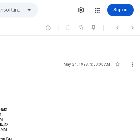
Sign in





May 24, 1998, 3:00:00 AM
чных
о
ам
ющих
рамм
сок Вы