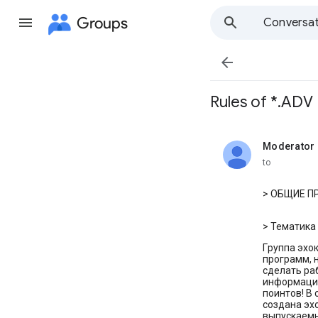
Groups
Conversat

Rules of *.ADV
Moderator 
unread,
to
> ОБЩИЕ П
> Тематика
Гpyппа эхо
программ, 
сделать ра
информации
поинтов! В
создана эх
выпускаемы