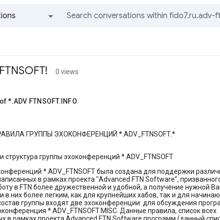
ions
All groups and messages
 FTNSOFT!
0 views
of *.ADV FTNSOFT.INFO
PABИЛA ГРУППЫ ЭXOKOHФEPEHЦИЙ *.ADV_FTNSOFT.*
 и структура гpyппы эхокoнфepeнций *.ADV_FTNSOFT
конфеpенций *.ADV_FTNSOFT была создана для поддеpжки разли
написанных в рамках проекта "Advanced FTN Software", призванног
боту в FTN более дружественной и удобной, а получение нужной В
 в них более легким, как для крупнейших хабов, так и для начина
 состав группы входят две эхоконференции: для обсуждения прог
оконференция *.ADV_FTNSOFT.MISC. Данные правила, список всех
х в рамках проекта Advanced FTN Software программ (данный спи