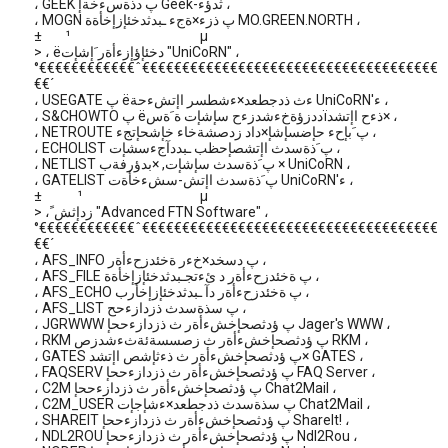
، GEEK پ دذةسءخةإ Geek-ثدؤء ،
، MOGN پ ذزء×ةجء ـبدثدخئإزإخأةة MO.GREEN.NORTH ،
± ¹ µ
> ، ëدخئإؤإزءأةر َإشإت "UniCoRN" ،
°€€€€€€€€€€€€ˆ€€€€€€€€€€€€€€€€€€€€€€€€€€€€€€€€€€€€€
€€´
، USEGATE پ ëءث ذدجطعد×ءشطسر اإتشءحة UniCoRN'ء ،
، S&CHOWTO پ ëددزؤةخءشدزءح سإشإت ة َةسïذءح اإتشد× ،
، NETROUTE پ َبإحء حإضسإشإ×داد زدصشةخاء خإشحإتجء ،
، ECHOLIST پ َذةسدث اإتشصإحظب ـبددآجءسشإت ،
، NETLIST پ َذةسدث سإشإت, ×بدؤرفةب × UniCoRN ،
، GATELIST پ َذةسدث اإتش-سشءخأةت UniCoRN'ء ،
± ¹ µ
> ، ًزدإثش "Advanced FTN Software" ،
°€€€€€€€€€€€€ˆ€€€€€€€€€€€€€€€€€€€€€€€€€€€€€€€€€€€€€
€€´
، AFS_INFO پ دسخد×خءر ةخئدزحءأةر ،
، AFS_FILE پ ةخئدزحءأةر د ئءتجـبدثدخئإزإخأةة ،
، AFS_ECHO پ ةخئدزحءأةر دآ ـبدثدخئإزإخأرب ،
، AFS_LIST پ سذةسدث ذزدازءحح ،
، JGRWWW پ ؤدثصحإخشءأةر ث ذزدازءححإ Jager's WWW ،
، RKM پ ؤدثصحإخشءأةر ث زصسسةئةثءشدزص RKM ،
، GATES پ ؤدثصحإخشءأةر ث ذءثإشص اإتشد× GATES ،
، FAQSERV پ ؤدثصحإخشءأةر ث ذزدازءححإ FAQ Server ،
، C2M پ ؤدثصحإخشءأةر ث ذزدازءححإ Chat2Mail ،
، C2M_USER پ سذةسدث ذدجطعد×ءشإجإت Chat2Mail ،
، SHAREIT پ ؤدثصحإخشءأةر ث ذزدازءححإ ShareIt! ،
، NDL2ROU پ ؤدثصحإخشءأةر ث ذزدازءححإ Ndl2Rou ،