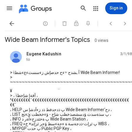
Groups
Sign in




Wide Beam Informer's Topics
0 views
Eugene Kadushin
3/1/98
unread,
to
> ïآ ـشدح ÷ءح حدضإش زءسسثءعءشط Wide Beam Informer!
>
~~~~~~~~~~~~~~~~~~~~~~~~~~~~~~~~~~~~~~~~~
¥ ¨
> ، ïآفةإ شإحظ ،
°€€€€€€€€ˆ€€€€€€€€€€€€€€€€€€€€€€€€€€€€€€€€€€€€€€€€€
€€´
، HELP پ ذدحدفط ذد زءآدشإ س Wide Beam Informer'دح ،
، LIST پ سذةسدث ؤدسشصذخظب شإح - ؤءخخظت ئءتج ،
، INFO پ ةخئدزحءأةر د Wide Beam Station ،
، FREQ پ ئزإث-ذدجةسة ة ءجةءسظ ؤجر ئزإثد× خء WBS ،
، MYPGP پ حدت Public PGP Key ،