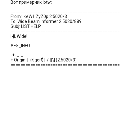
Вот примерчик, btw:
============================================
From: |<eW1 ZyZ0p 2:5020/3
To: Wide Beam Informer 2:5020/889
Subj: LIST HELP
============================================
|-|i, Wide!
AFS_INFO
-+- _ _
+ Origin: |-i|\|ger$ |-/-||\| (2:5020/3)
============================================