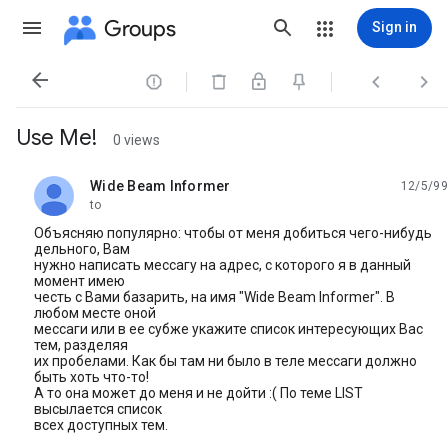
Groups
Sign in




Use Me!
0 views
Wide Beam Informer
12/5/99
unread,
to
Объясняю популярно: чтобы от меня добиться чего-нибудь
дельного, Вам
нужно написать мессагу на адрес, с которого я в данный
момент имею
честь с Вами базарить, на имя "Wide Beam Informer". В
любом месте оной
мессаги или в ее субже укажите список интересующих Вас
тем, разделяя
их пробелами. Как бы там ни было в теле мессаги должно
быть хоть что-то!
А то она может до меня и не дойти :( По теме LIST
высылается список
всех доступных тем.