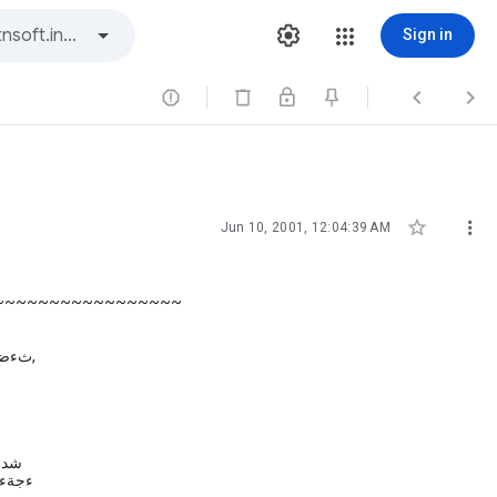
Sign in





Jun 10, 2001, 12:04:39 AM
~~~~~~~~~~~~~~~~~
ثءضؤدإ ×دسثزإسإخطإ,
), شد
ءجةء