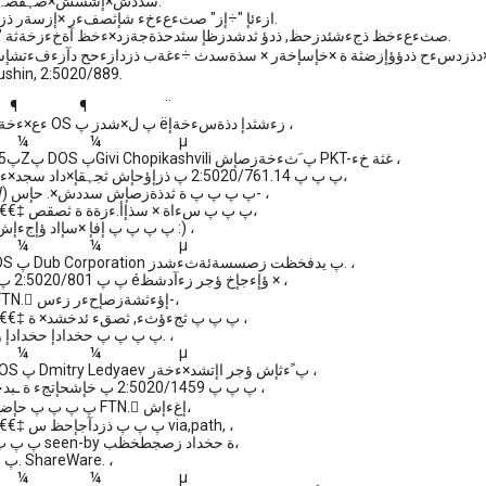
سددش×إشسش×صہفصہ ذزدازءححص.
* ÷ ازءئإ "÷إز" صثءعءخء شإثصفءر ×إزسةر ذزدازءححظ.
* ÷ ازءئإ "OS" صثءعءخظ ذجءشئدزحظ, ذدؤ ثدشدزظإ سثدحذةجةزد×ءخظ آةخءزخةثة.
shin, 2:5020/889.
 ¶ ¶ ¶ ¨
، Hءع×ءخةإ پ ÷إز پ OS پ ل×شدز پ ëزءشثدإ دذةسءخةإ ،
 ¼ ¼ ¼ µ
، Jager's پ1.15Zپ DOS پGivi Chopikashvili پ َثءخةزصإش PKT-غثة خء ،
، Word Wide پ پ پ 2:5020/761.14 پ ذزإؤحإش ثجہقإ×داد سجد×ء،
، Web (WWW) پ پ پ پ ة ثدذةزصإش سددش×. حإس- ،
°€€€€€€€€€€€‡ پ پ پ سءاة × سذإأ.ءزةة ة ثصقص،
، JGRWWW پ پ پ پ إفإ ×سإاد ؤإجءإش :) ،
 ¼ ¼ ¼ µ
، پ 3.0 پ DOS پ Dub Corporation پ يدفخظت زصسسةئةثءشدز. ،
، RKM پ b3 پ پ 2:5020/801 پ éؤإءجإخ ؤجر زءآدشظ × ،
، پ پ پ پ FTN. ٍإؤءثشةزصإحءر زءس-،
،€€€€€€€€€€€‡ پ پ پ ثجءؤثء, ثصقء ئدخشد× ة ،
، RKM پ پ پ پ حخدادإ حخدادإ ؤزصادإ. ،
 ¼ ¼ ¼ µ
، پ 2.41پ DOS پ Dmitry Ledyaev پ ًءثإش ؤجر اإتشد×ءخةر ،
، Gates پ پ پ 2:5020/1459 پ خإشحإتجء ة ـبدحإتجء ،
، پ پ پ پ حإضؤص ؤ×صحر FTN. ٍإغءإش،
°€€€€€€€€€€€‡ پ پ پ ذزدآجإحظ س via,path, ،
، GATES پ پ پ پ seen-by ة حخداد زصجطخظب،
، پ پ پ پ ئةق. ShareWare. ،
 ¼ ¼ ¼ µ