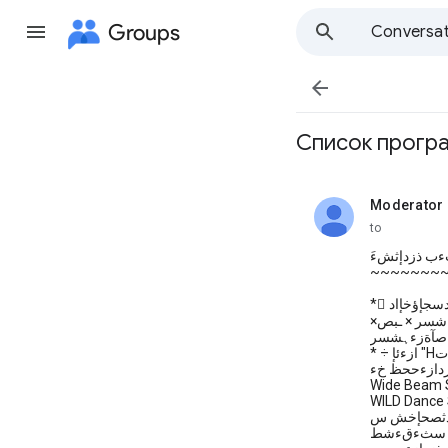
Groups
Conversat

Список програ
Moderator 
unread,
to
~~~~~~~
دسجإؤخإاد
دت
Wide Beam S
WILD Dance S
إ سثءقءشط