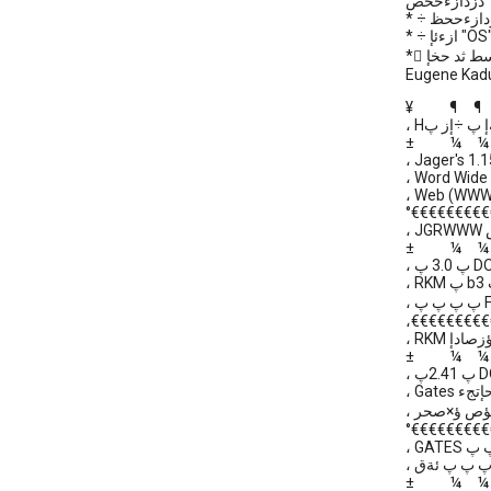
Eugene Kadu
¥ ¶
± ¼
± ¼
± ¼
± ¼