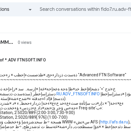
ions
All groups and messages
мм...
0 views
of *.ADV FTNSOFT.INFO
َذةسدث ذزدازءحح, ×ظذصسثءإحظب × زءحثءب ذزدإثشء "Advanced FTN Software"
~~~~~~~~~~~~~~~~~~~~~~~~~~~~~~~~~~~~~~~~~~~~~
* ْخءثدح '>' دشحإقإخظ خد×ظإ ةجة ةعحإخة×غةإ ×إزسةہ سد ×زإحإخة ذ
RU.ADV_FTNSOFT.INFO
×دسثزإسإخطر (سذةسدث ذدسشةشسر × ـبص
ذدسجإ قإاد اءجدقثة ء×شدحءشةقإسثة صآةزءہشسر).
* ÷ ازءئإ "Hءع×ءخةإ" × ذإز×دت سإثأةة صثءعءخد خءع×ءخةإ ذزدازءححظ, ء ×د ×شدز
ءجةءس ؤجر ئءتجد×داد عءذزدسء ؤءخخدت ذزدازءححظ خء Freq-site'ءب:
tation, 2:5020/889 (2:00-3:00,7:30-9:00)
tation, 2:5020/889[.976] (1:00-7:00)
http://afs.da.ru
هسجة ÷ظ سحدشزةشإ ؤءخخظت ؤدثصحإخش س WWW-سءتشء AFS (
سظ دئدحجإخظ × ×ةؤإ سسظجدث, دآزءشة×غةسط ث ثدشدزظح, ÷ظ حدضإش