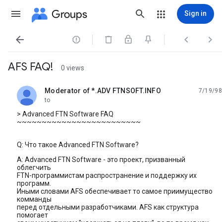
Groups
Sign in




AFS FAQ!
0 views
Moderator of *.ADV FTNSOFT.INFO
7/19/98
unread,
to
> Advanced FTN Software FAQ
~~~~~~~~~~~~~~~~~~~~~~~~~
Q: Что такое Advanced FTN Software?
A: Advanced FTN Software - это проект, призванный
облегчить
FTN-программистам распространение и поддержку их
программ.
Иными словами AFS обеспечивает то самое приимущество
комманды
перед отдельными разработчиками. AFS как структура
помогает