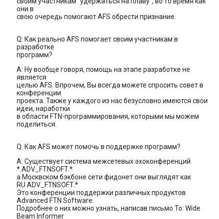
своим участникам "удержаться на плаву", во то время как
они в
свою очередь помогают AFS обрести признание.
Q: Как реально AFS помогает своим участникам в
разработке
программ?
A: Hу вообще говоря, помощь на этапе разработке не
является
целью AFS. Впрочем, Вы всегда можете спросить совет в
конференции
проекта. Также у каждого из нас безусловно имеются свои
идеи, наработки
в области FTN-программирования, которыми мы можем
поделиться.
Q: Как AFS может помочь в поддержке программ?
A: Существует система межсетевых эхоконференций
*.ADV_FTNSOFT.*.
а Москвском бэкбоне сети фидонет они выглядят как
RU.ADV_FTNSOFT.*
Это конференции поддержки различных продуктов
Advanced FTN Software.
Подробнее о них можно узнать, написав письмо To: Wide
Beam Informer