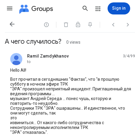
Groups
Sign in




А чего случилось?
0 views
Ramil Zamdykhanov
3/4/99
unread,
to
Hello All!
Вот прочитал в сегодняшних "Фактах", что "в прошлую
субботу в ночном эфире ТРК
"ЭРА" произошел неприятный инцидент. Приглашенный для
ведения программы ...
музыкант Андрей Середа ... понес чушь, которую и
повторить-то неудобно.
Сотрудники ТРК "ЭРА" ошарашены... И единственное, что
они могут сделать, так
это
извиниться... От какого-либо сотрудничества с
неконтролируемым исполнителем ТРК
"ЭРА" отказалась".