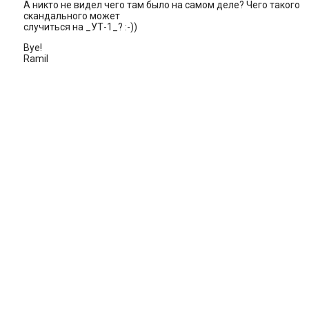
А никто не видел чего там было на самом деле? Чего такого
скандального может
случиться на _УТ-1_? :-))
Bye!
Ramil