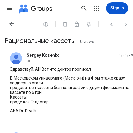
Groups
Sign in




Рациональные кассеты
0 views
Sergey Kosenko
1/21/99
unread,
to
Здравствуй, All! Вот что доктор прописал:
В Московском универмаге (Моск. р-н) на 4-ом этаже сразу
за дверью стали
продаваться кассеты без полиграфии с двумя фильмами на
кассете по 6 грн.
Кассеты
вроде как Голдстар.
AKA Dr. Death