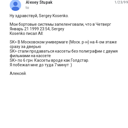
Alexey Stupak
1/23/99
unread,
to
Hy здравствуй, Sergey Kosenko.
Мои бортовые системы запеленговали, что в Четверг
Январь 21 1999 23:54, Sergey
Kosenko писал All:
SK> В Московском универмаге (Моск. р-н) на 4-ом этаже
сразу за дверью
SK> стали продаваться кассеты без полиграфии с двумя
фильмами на кассете
SK> по 6 грн. Кассеты вроде как Голдстар.
Я побежал мне до туда 7 минут :)
Алексей.