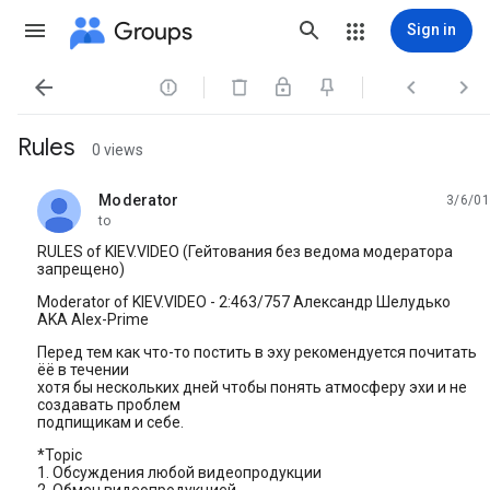
Groups
Sign in




Rules
0 views
Moderator
3/6/01
unread,
to
RULES of KIEV.VIDEO (Гейтования без ведома модератора
запрещено)
Moderator of KIEV.VIDEO - 2:463/757 Александp Шелудько
AKA Alex-Prime
Перед тем как что-то постить в эху рекомендуется почитать
ёё в течении
хотя бы нескольких дней чтобы понять атмосферу эхи и не
создавать пpоблем
подпищикам и себе.
*Topic
1. Обсуждения любой видеопpодукции