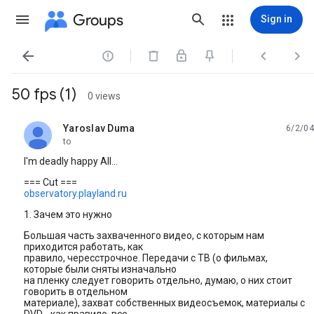
Groups
Sign in




50 fps (1)
0 views
Yaroslav Duma
6/2/04
unread,
to
I'm deadly happy All...
=== Cut ===
observatory.playland.ru
1. Зачем это нужно
Большая часть захваченного видео, с которым нам
приходится работать, как
правило, чересстрочное. Передачи с ТВ (о фильмах,
которые были сняты изначально
на пленку следует говорить отдельно, думаю, о них стоит
говорить в отдельном
материале), захват собственных видеосъемок, материалы с