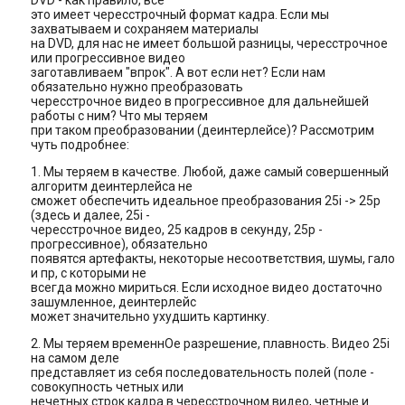
DVD - как правило, все
это имеет чересстрочный формат кадра. Если мы
захватываем и сохраняем материалы
на DVD, для нас не имеет большой разницы, чересстрочное
или прогрессивное видео
заготавливаем "впрок". А вот если нет? Если нам
обязательно нужно преобразовать
чересстрочное видео в прогрессивное для дальнейшей
работы с ним? Что мы теряем
при таком преобразовании (деинтерлейсе)? Рассмотрим
чуть подробнее:
1. Мы теряем в качестве. Любой, даже самый совершенный
алгоритм деинтерлейса не
сможет обеспечить идеальное преобразования 25i -> 25p
(здесь и далее, 25i -
чересстрочное видео, 25 кадров в секунду, 25p -
прогрессивное), обязательно
появятся артефакты, некоторые несоответствия, шумы, гало
и пр, с которыми не
всегда можно мириться. Если исходное видео достаточно
зашумленное, деинтерлейс
может значительно ухудшить картинку.
2. Мы теряем временнОе разрешение, плавность. Видео 25i
на самом деле
представляет из себя последовательность полей (поле -
совокупность четных или
нечетных строк кадра в чересстрочном видео, четные и