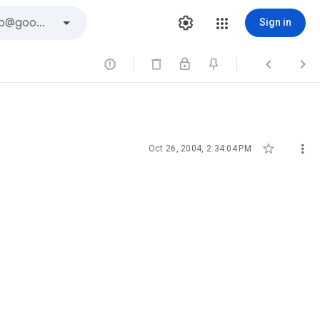
Sign in





Oct 26, 2004, 2:34:04 PM