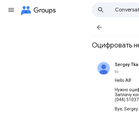
Groups
Conversat

Оцифpовать н
Sergey Tk
unread,
to
Hello All!
Hужно оциф
Заплачу ко
(044) 5103
Bye, Sergey.