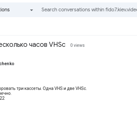
ions
All groups and messages
есколько часов VHSc
0 views
achenko
pовать тpи кассеты. Одна VHS и две VHSc.
нечно.
722