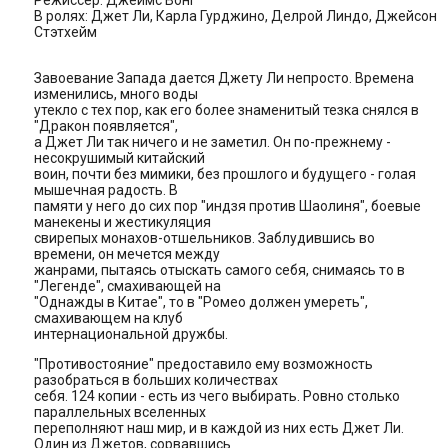
Режиссер: Джеймс Вонг
В ролях: Джет Ли, Карла Гурджино, Делрой Линдо, Джейсон
Стэтхейм
Завоевание Запада дается Джету Ли непросто. Времена
изменились, много воды
утекло с тех пор, как его более знаменитый тезка снялся в
"Дракон появляется",
а Джет Ли так ничего и не заметил. Он по-прежнему -
несокрушимый китайский
воин, почти без мимики, без прошлого и будущего - голая
мышечная радость. В
памяти у него до сих пор "индзя против Шаолиня", боевые
манекены и жестикуляция
свирепых монахов-отшельников. Заблудившись во
времени, он мечется между
жанрами, пытаясь отыскать самого себя, снимаясь то в
"Легенде", смахивающей на
"Однажды в Китае", то в "Ромео должен умереть",
смахивающем на клуб
интернациональной дружбы.
"Противостояние" предоставило ему возможность
разобраться в больших количествах
себя. 124 копии - есть из чего выбирать. Ровно столько
параллельных вселенных
переполняют наш мир, и в каждой из них есть Джет Ли.
Один из Джетов, сорвавшись