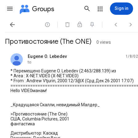
Groups
Sign in




Противостояние (The ONE)
0 views
Eugene O. Lebedev
1/8/02
unread,
to
* Перемещено Eugene O. Lebedev (2:463/288.139) из
* Area : X-NET.VIDE0 (X-NET.VIDE0)
* From : Andrew Vtjurin, 2000:12/3@X (Сpд Дек 26 2001 17:07)
===================================================
Hello VIDE0манам!
_Крадущаяся Скалли, невидимый Малдер_
>Противостояние (The One)
США, Columbia Pictures, 2001
фантастика
Дистрибьютор: Каскад