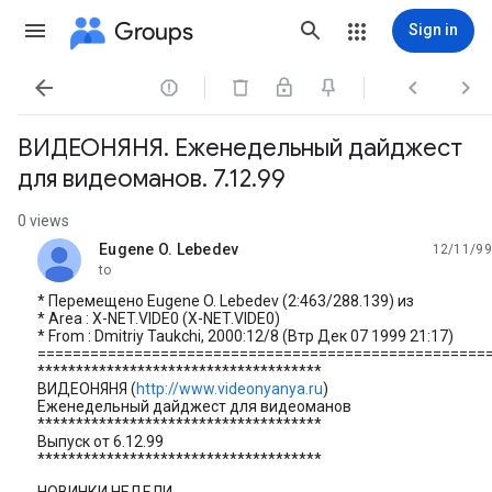
Groups
Sign in




ВИДЕОHЯHЯ. Еженедельный дайджест
для видеоманов. 7.12.99
0 views
Eugene O. Lebedev
12/11/99
unread,
to
* Перемещено Eugene O. Lebedev (2:463/288.139) из
* Area : X-NET.VIDE0 (X-NET.VIDE0)
* From : Dmitriy Taukchi, 2000:12/8 (Втp Дек 07 1999 21:17)
===================================================
*************************************
ВИДЕОHЯHЯ (
http://www.videonyanya.ru
)
Еженедельный дайджест для видеоманов
*************************************
Выпуск от 6.12.99
*************************************