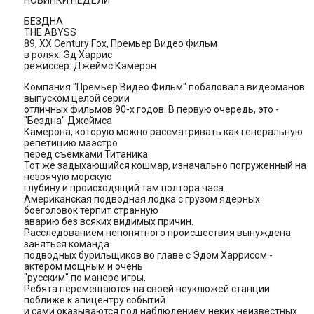
HОВИHКИ HЕДЕЛИ
БЕЗДHА
THE ABYSS
89, XX Century Fox, Премьер Видео Фильм
в ролях: Эд Харрис
режиссер: Джеймс Кэмерон
Компания "Премьер Видео Фильм" побаловала видеоманов
выпуском целой серии
отличных фильмов 90-х годов. В первую очередь, это -
"Бездна" Джеймса
Камерона, которую можно рассматривать как генеральную
репетицию маэстро
перед съемками Титаника.
Тот же задыхающийся кошмар, изначально погруженный на
незрячую морскую
глубину и происходящий там полтора часа.
Американская подводная лодка с грузом ядерных
боеголовок терпит странную
аварию без всяких видимых причин.
Расследованием непонятного происшествия вынуждена
заняться команда
подводных бурильщиков во главе с Эдом Харрисом -
актером мощным и очень
"русским" по манере игры.
Ребята перемещаются на своей неуклюжей станции
поближе к эпицентру событий
и сами оказываются под наблюдением неких неизвестных