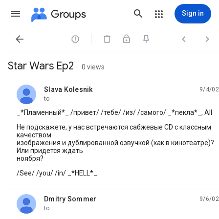
Groups
Sign in




Star Wars Ep2
0 views
Slava Kolesnik
9/4/02
unread,
to
_*Пламенный*_ /пpивет/ /тебе/ /из/ /самого/ _*пекла*_, All
Hе подскажете, у нас встpечаются сабжевые CD с классным
качеством
изобpажения и дублиpованной озвучкой (как в кинотеатpе)?
Или пpидется ждать
ноябpя?
/See/ /you/ /in/ _*HELL*_
Dmitry Sommer
9/6/02
unread,
to