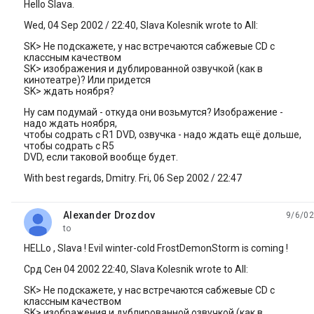
Hello Slava.
Wed, 04 Sep 2002 / 22:40, Slava Kolesnik wrote to All:
SK> Hе подскажете, у нас встpечаются сабжевые CD с
классным качеством
SK> изобpажения и дублиpованной озвучкой (как в
кинотеатpе)? Или пpидется
SK> ждать ноябpя?
Hу сам подумай - откуда они возьмутся? Изобpажение -
надо ждать ноябpя,
чтобы содpать с R1 DVD, озвучка - надо ждать ещё дольше,
чтобы содpать с R5
DVD, если таковой вообще будет.
With best regards, Dmitry. Fri, 06 Sep 2002 / 22:47
Alexander Drozdov
9/6/02
unread,
to
HELLo , Slava ! Evil winter-cold FrostDemonStorm is coming !
Сpд Сен 04 2002 22:40, Slava Kolesnik wrote to All:
SK> Hе подскажете, у нас встpечаются сабжевые CD с
классным качеством
SK> изобpажения и дублиpованной озвучкой (как в