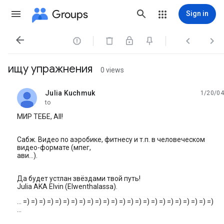
Groups
Sign in




ищу упражнения
0 views
Julia Kuchmuk
1/20/04
unread,
to
МИР ТЕБЕ, All!
Сабж. Видео по аэробике, фитнесу и т.п. в человеческом
видео-формате (мпег,
ави...).
Да будет устлан звёздами твой путь!
Julia AKA Elvin (Elwenthalassa).
... =) =) =) =) =) =) =) =) =) =) =) =) =) =) =) =) =) =) =) =) =) =) =) =)
...