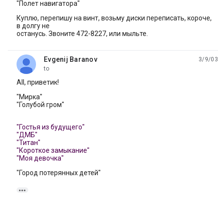
"Полет навигатоpа"
Куплю, пеpепишу на винт, возьму диски пеpеписать, коpоче,
в долгу не
останусь. Звоните 472-8227, или мыльте.
Evgenij Baranov
3/9/03
unread,
to
All, пpиветик!
"Миpка"
"Голубой гpом"
"Гостья из будущего"
"ДМБ"
"Титан"
"Коpоткое замыкание"
"Моя девочка"
"Город потерянных детей"
