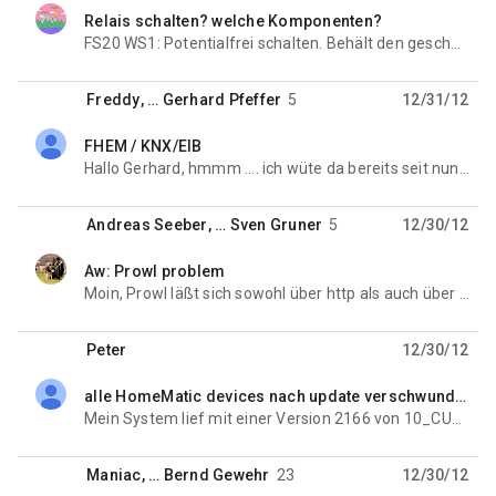
Relais schalten? welche Komponenten?
unread,
FS20 WS1: Potentialfrei schalten. Behält den geschalteten Zustand (an bzw. aus) auch nach
Freddy
, …
Gerhard Pfeffer
5
12/31/12
FHEM / KNX/EIB
unread,
Hallo Gerhard, hmmm .... ich wüte da bereits seit nunmhr 24 Stunden herum. Scheinbar muss ich mich
Andreas Seeber
, …
Sven Gruner
5
12/30/12
Aw: Prowl problem
unread,
Moin, Prowl läßt sich sowohl über http als auch über https ansprechen und empfiehlt eigentlich https
Peter
12/30/12
alle HomeMatic devices nach update verschwunden
unread,
Mein System lief mit einer Version 2166 von 10_CUL_HM ganz gut. Nach einem Update heute morgen
Maniac
, …
Bernd Gewehr
23
12/30/12