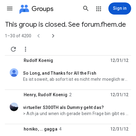
Groups
Sign in
This group is closed. See forum.fhem.de
Group


path
1–30 of 4200


Rudolf Koenig
12/31/12
So Long, and Thanks for All the Fish
unread,
Es ist soweit, ab sofort ist es nicht mehr moeglich weitere Beitraege in diese Mailingliste zu
Henry
,
Rudolf Koenig
2
12/31/12
virtueller S300TH als Dummy geht das?
unread,
> Ach ja und wnen ich gerade beim Frage bin gibt es so etwas wi ein Software > on-for-time???
honiko
, …
gagga
4
12/31/12