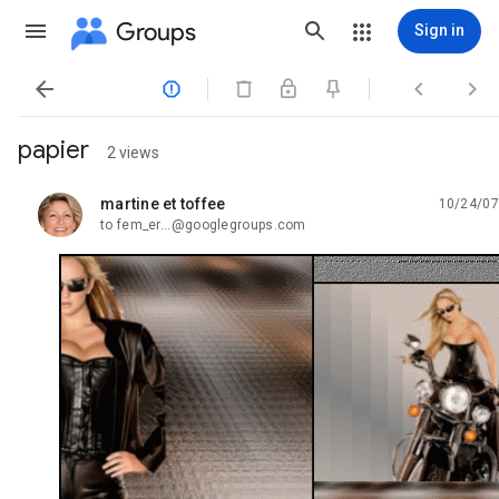
Groups
Sign in




papier
2 views
martine et toffee
10/24/07
unread,
to fem_er...@googlegroups.com