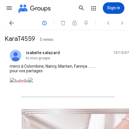
Groups
Sign in




KaraT4559
5 views
isabelle salazard
10/10/07
unread,
to mon groupe
merci à Colombine, Nancy, Martien, Fannya .........
pour vos partages
Isabelle