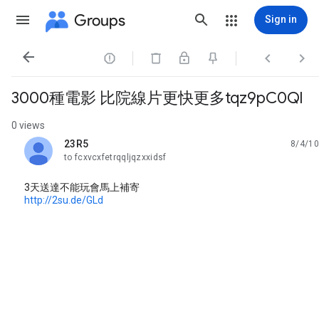
Groups
Sign in




3000種電影 比院線片更快更多tqz9pC0Ql
0 views
23R5
8/4/10
unread,
to fcxvcxfetrqqljqzxxidsf
3天送達不能玩會馬上補寄
http://2su.de/GLd