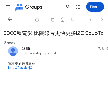
Groups
Sign in




3000種電影 比院線片更快更多lZGCbuoTz
0 views
23R5
7/9/10
unread,
to fcxvcxfetrqqljqzxxidsf
電影更新最快最多
http://2su.de/jX