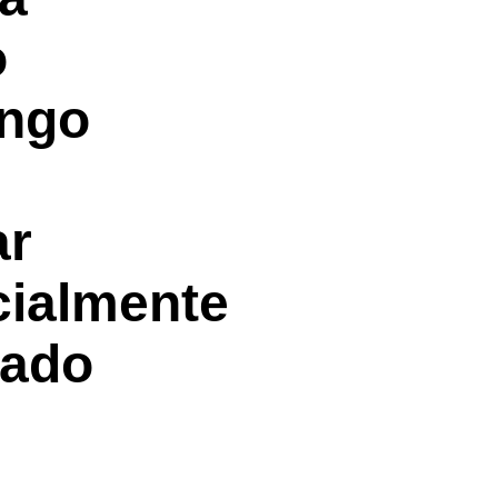
o
ngo
ar
cialmente
ñado