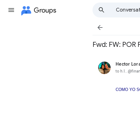
Groups
Conversat

Fwd: FW: POR FIN
Hector Lor
unread,
to h.l...@fin
COMO YO S