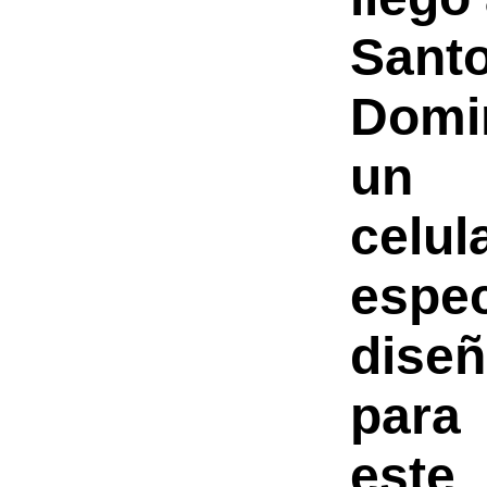
Sant
Domi
un
celul
espe
dise
para
este