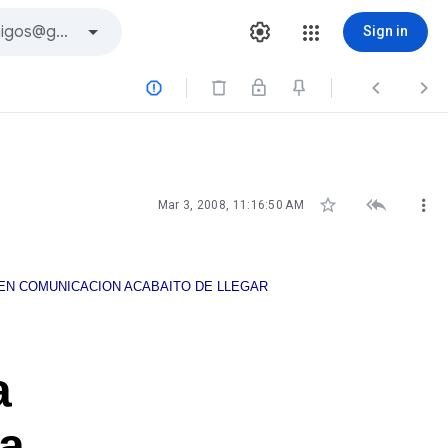
Sign in






Mar 3, 2008, 11:16:50 AM
 EN COMUNICACION ACABAITO DE LLEGAR
a
 a