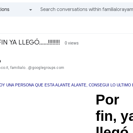
ions
All groups and messages
 YA LLEGÓ......!!!!!!!!
0 views
a
anco.it, familialo...@googlegroups.com
OY UNA PERSONA QUE ESTA ALANTE ALANTE, CONSEGUI LO ULTIMO
Por
fin, y
llegó