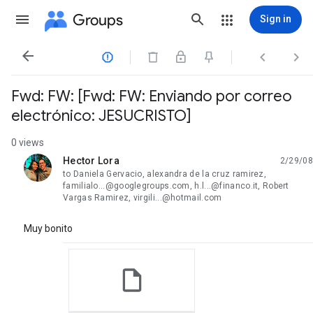
Groups
Sign in




Fwd: FW: [Fwd: FW: Enviando por correo
electrónico: JESUCRISTO]
0 views
Hector Lora
2/29/08
unread,
to Daniela Gervacio, alexandra de la cruz ramirez,
familialo...@googlegroups.com, h.l...@financo.it, Robert
Vargas Ramirez, virgili...@hotmail.com
Muy bonito