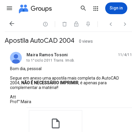
Groups
Sign in




Apostila AutoCAD 2004
0 views
Maira Ramos Tosoni
11/4/11
unread,
to 1°ciclo 2011 Trans. Imob.
Bom dia, pessoal
Segue em anexo uma apostila mais completa do AutoCAD
2004,
NÃO É NECESSÁRIO IMPRIMIR
, é apenas para
complementar a matéria!!
Att
Prof° Maira