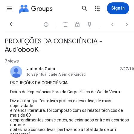
Groups
Sign in




PROJEÇÕES DA CONSCIÊNCIA -
AudiobooK
7 views
Julio da Gaita
2/27/10
unread,
to Espiritualidade Além de Kardec
PROJEÇÕES DA CONSCIÊNCIA
Diário de Experiências Fora do Corpo Físico de Waldo Vieira.
Diz o autor que "este livro prático e descritivo, de mais
objetividade
e menos literatura, foi composto com os relatos técnicos de
mais de 60
desprendimentos conscientes, selecionados entre os ocorridos
durante
noites não consecutivas, perfazendo a totalidade de um