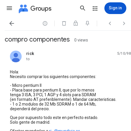
Groups
Sign in




compro componentes
0 views
rick
5/10/98
unread,
to
Hola:
Necesito comprar los siguientes componentes:
- Micro pentium II
- Placa base para pentium II, que por lo menos
tenga 3 ISA, 3 PCI, 1 AGP y 4 slots para SDRAM
(en formato AT preferiblemente). Mandar caracteristicas.
- 1 o 2 modulos de 32 Mb SDRAM o 1 de 64 Mb,
dependerá del precio.
Que por supuesto todo este en perfecto estado.
Solo gente de madrid.