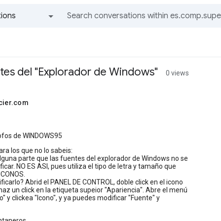
ions
All groups and messages
ntes del "Explorador de Windows"
0 views
ncier.com
rofos de WINDOWS95
ara los que no lo sabeis:
lguna parte que las fuentes del explorador de Windows no se
icar. NO ES ASI, pues utiliza el tipo de letra y tamaño que
 ICONOS.
icarlo? Abrid el PANEL DE CONTROL, doble click en el icono
z un click en la etiqueta supeior "Apariencia". Abre el menú
" y clickea "Icono", y ya puedes modificar "Fuente" y
ntaneros.