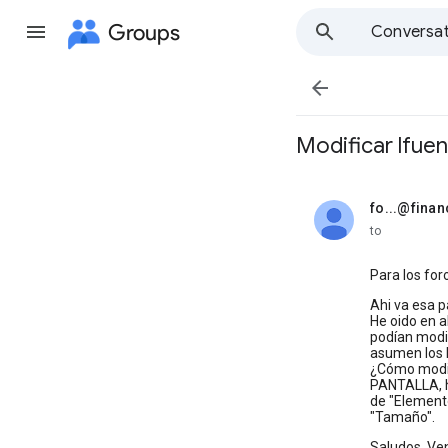
Groups
Conversat

Modificar lfue
fo...@fina
unread,
to
Para los fo
Ahi va esa p
He oido en a
podían modif
asumen los
¿Cómo modif
PANTALLA, ha
de "Elemento
"Tamaño".
Saludos, Ve