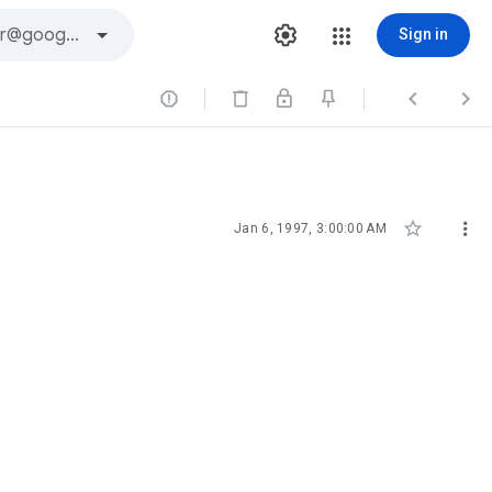
Sign in





Jan 6, 1997, 3:00:00 AM