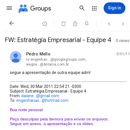
Groups
Sign in




FW: Estratégia Empresarial - Equipe 4
0 views
Pedro Mello
3/31/11
unread,
to engenhari...@googlegroups.com,
wagne...@britania.com.br
segue a apresentação de outra equipe adm!
Date: Wed, 30 Mar 2011 22:54:21 -0300
Subject: Estratégia Empresarial - Equipe 4
From:
daiane...@gmail.com
To:
engenharias...@hotmail.com
Boa noite pessoal.
Peço desculpas pela demora para enviar os arquivos.
Segue em anexo, a apresentação e os slides.