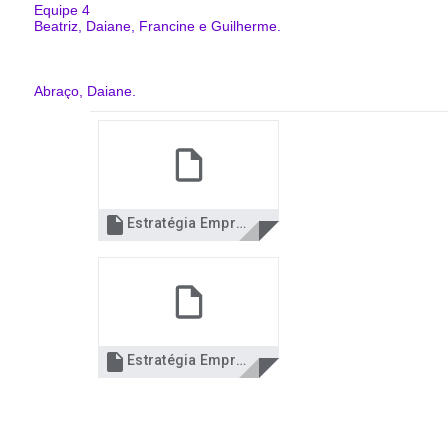
Equipe 4
Beatriz, Daiane, Francine e Guilherme.
Abraço
,
Daiane.

Estratégia Empresarial Apresentação.docx

Estratégia Empresarial Slides.pptx