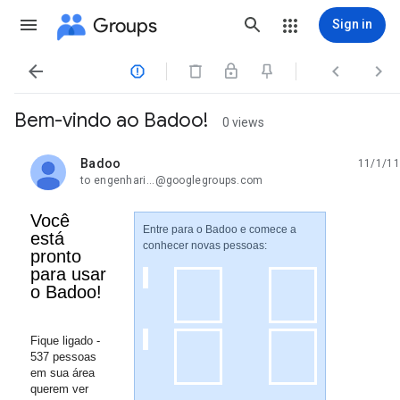
Groups
Sign in




Bem-vindo ao Badoo!
0 views
Badoo
11/1/11
unread,
to engenhari...@googlegroups.com
Você
Entre para o Badoo e comece a
está
conhecer novas pessoas:
pronto
para usar
o Badoo!
Fique ligado -
537 pessoas
em sua área
querem ver