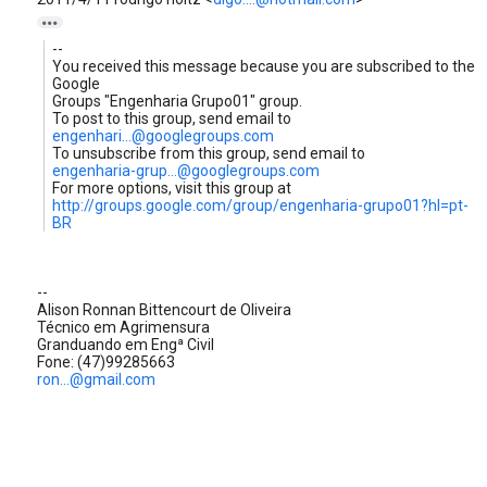

--
You received this message because you are subscribed to the
Google
Groups "Engenharia Grupo01" group.
To post to this group, send email to
engenhari...@googlegroups.com
To unsubscribe from this group, send email to
engenharia-grup...@googlegroups.com
For more options, visit this group at
http://groups.google.com/group/engenharia-grupo01?hl=pt-
BR
--
Alison Ronnan Bittencourt de Oliveira
Técnico em Agrimensura
Granduando em Engª Civil
Fone: (47)99285663
ron...@gmail.com