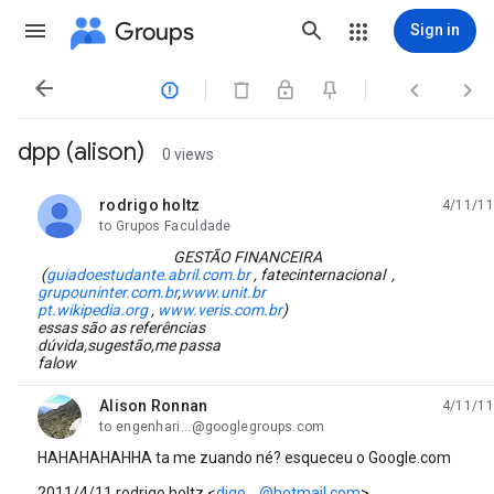
Groups
Sign in




dpp (alison)
0 views
rodrigo holtz
4/11/11
unread,
to Grupos Faculdade
GESTÃO FINANCEIRA
(
guiadoestudante.abril.com.br
,
fatecinternacional ,
grupouninter.com.br
,
www.unit.br
pt.wikipedia.org
,
www.veris.com.br
)
essas são as referências
dúvida,sugestão,me passa
falow
Alison Ronnan
4/11/11
unread,
to engenhari...@googlegroups.com
HAHAHAHAHHA ta me zuando né? esqueceu o Google.com
2011/4/11 rodrigo holtz
<
digo....@hotmail.com
>