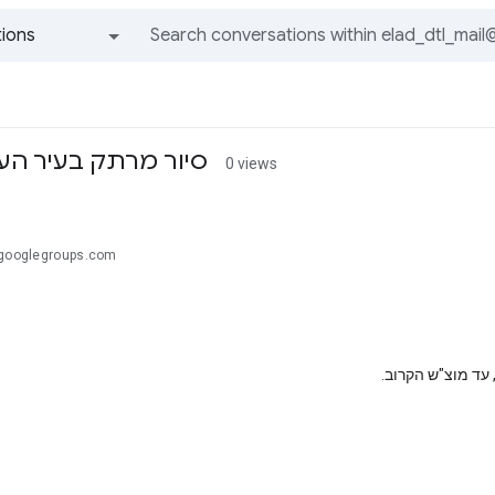
ions
All groups and messages
סיור מרתק בעיר הע
0 views
@googlegroups.com
עד מוצ"ש הקרוב.