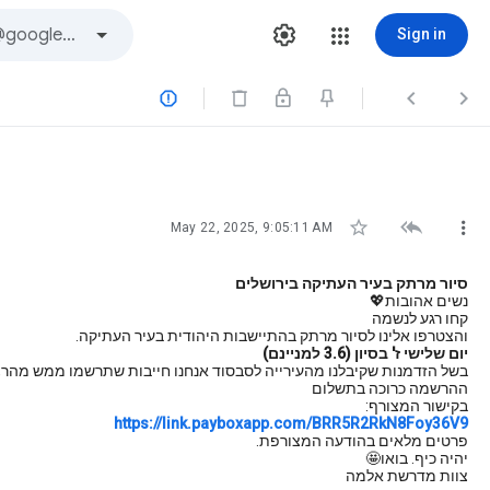
Sign in






May 22, 2025, 9:05:11 AM
סיור מרתק בעיר העתיקה בירושלים
נשים אהובות💖
קחו רגע לנשמה
והצטרפו אלינו לסיור מרתק בהתיישבות היהודית בעיר העתיקה.
יום שלישי ז' בסיון (3.6 למניינם)
בשל הזדמנות שקיבלנו מהעירייה לסבסוד אנחנו חייבות שתרשמו ממש מהר, 
ההרשמה כרוכה בתשלום
בקישור המצורף:
https://link.payboxapp.com/BRR5R2RkN8Foy36V9
פרטים מלאים בהודעה המצורפת.
יהיה כיף. בואו🤩
צוות מדרשת אלמה