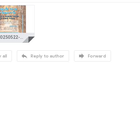
IMG-20250522-WA0010.jpg


 all
Reply to author
Forward