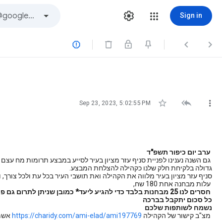
Sign in






Sep 23, 2023, 5:02:55 PM
ערב יום כיפור תשפ"ד
גם השנה נענינו לפניית סניף עזר מציון בעיר לסייע במבצע תרומות מח עצם
גדולה בלקיחת חלק שלנו כקהילה להצלחת המבצע.
סניף עזר מציון בעיר מלווה את הקהילה ואת תושבי העיר בכל עת ולכל צורך, 
עלות מבחנה אחת 180 שח,
חסרים לנו 25 מבחנות בלבד כדי להגיע ליעד* כמובן שניתן לתרום גם פחות
כל סכום יתקבל בברכה
נשמח לשותפות שלכם
מצ"ב קישור של הקהילה
https://charidy.com/ami-elad/ami197769
אשמח