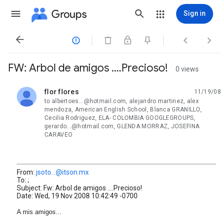
Groups
Sign in




FW: Arbol de amigos ....Precioso!
0 views
flor flores
11/19/08
unread,
to albertoes...@hotmail.com, alejandro martinez, alex
mendoza, American English School, Blanca GRANILLO,
Cecilia Rodriguez, ELA- COLOMBIA GOOGLEGROUPS,
gerardo...@hotmail.com, GLENDA MORRAZ, JOSEFINA
CARAVEO
From:
jsoto...@itson.mx
To: ;
Subject: Fw: Arbol de amigos ....Precioso!
Date: Wed, 19 Nov 2008 10:42:49 -0700
A mis amigos...