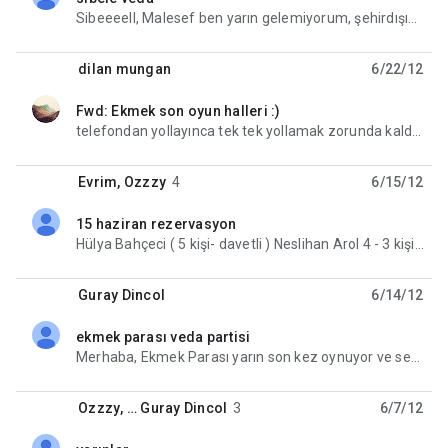
unread,
Sibeeeell, Malesef ben yarın gelemiyorum, şehirdışından misafirlerimiz gelecek ve Mahir çalıştığı
dilan mungan
6/22/12
Fwd: Ekmek son oyun halleri :)
unread,
telefondan yollayınca tek tek yollamak zorunda kaldım ama böle bi de gruba atayım, melda, gülçin
Evrim
,
Ozzzy
4
6/15/12
15 haziran rezervasyon
unread,
Hülya Bahçeci ( 5 kişi- davetli ) Neslihan Arol 4 - 3 kişi indirimli/ 1 davetli Hasibe Kalkan 2 kişi
Guray Dincol
6/14/12
ekmek parası veda partisi
unread,
Merhaba, Ekmek Parası yarın son kez oynuyor ve sezonu da kapatıyoruz. Bu vesileyle oyun sonrası
Ozzzy
, …
Guray Dincol
3
6/7/12