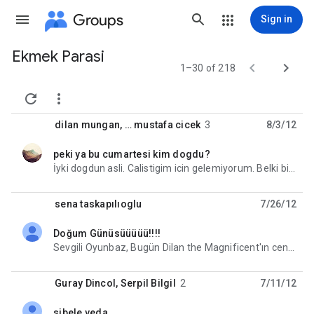
Groups
Sign in
Ekmek Parasi
Group


1–30 of 218
path


dilan mungan
, …
mustafa cicek
3
8/3/12
peki ya bu cumartesi kim dogdu?
unread,
İyki dogdun asli. Calistigim icin gelemiyorum. Belki bi 10 dka kacar ugrarim belli olmaz. Ama sizi
sena taskapılıoglu
7/26/12
Doğum Günüsüüüüü!!!!
unread,
Sevgili Oyunbaz, Bugün Dilan the Magnificent'ın cennetlik yaşına bastığı kutlu günümüz. Akşam
Guray Dincol
,
Serpil Bilgil
2
7/11/12
sibele veda