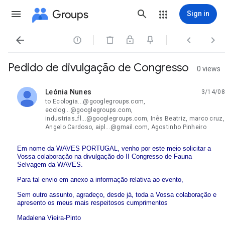
Groups
Sign in




Pedido de divulgação de Congresso
0 views
Leónia Nunes
3/14/08
unread,
to Ecologia...@googlegroups.com,
ecolog...@googlegroups.com,
industrias_fl...@googlegroups.com, Inês Beatriz, marco cruz,
Angelo Cardoso, aipl...@gmail.com, Agostinho Pinheiro
Em nome da WAVES PORTUGAL, venho por este meio solicitar a
Vossa colaboração na divulgação do II Congresso de Fauna
Selvagem da WAVES.
Para tal envio em anexo a informação relativa ao evento,
Sem outro assunto, agradeço, desde já, toda a Vossa colaboração e
apresento os meus mais respeitosos cumprimentos
Madalena Vieira-Pinto