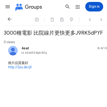
Groups
Sign in




3000種電影 比院線片更快更多J9RK5dPYF
0 views
4ewt
8/4/10
unread,
to e3wt534q6t43q
燒片品質最好
http://2su.de/jX